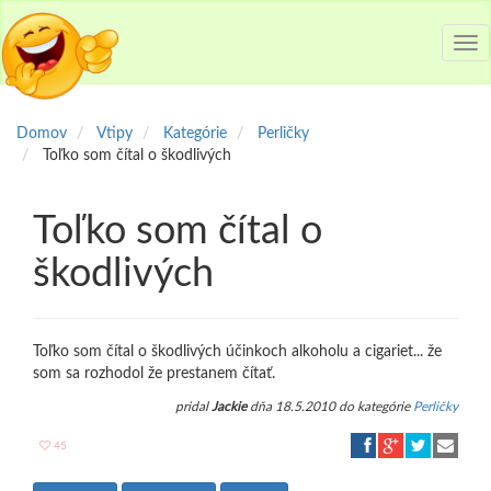
Tog
nav
Domov
Vtipy
Kategórie
Perličky
Toľko som čítal o škodlivých
Toľko som čítal o
škodlivých
Toľko som čítal o škodlivých účinkoch alkoholu a cigariet... že
som sa rozhodol že prestanem čítať.
pridal
Jackie
dňa 18.5.2010 do kategórie
Perličky
45