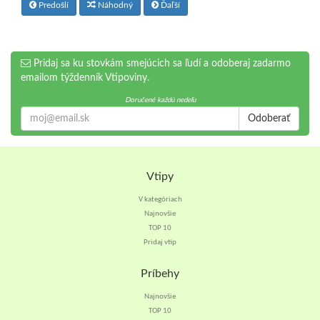
Predošlí
Náhodný
Ďaľší
Pridaj sa ku stovkám smejúcich sa ľudí a odoberaj zadarmo
emailom týždenník Vtipoviny.
Doručené každú nedeľu
Odoberať
Vtipy
V kategóriach
Najnovšie
TOP 10
Pridaj vtip
Príbehy
Najnovšie
TOP 10