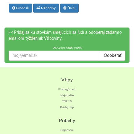
Predošlí
Náhodný
Ďaľší
Pridaj sa ku stovkám smejúcich sa ľudí a odoberaj zadarmo
emailom týždenník Vtipoviny.
Doručené každú nedeľu
Odoberať
Vtipy
V kategóriach
Najnovšie
TOP 10
Pridaj vtip
Príbehy
Najnovšie