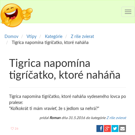
Tog
nav
Domov
Vtipy
Kategórie
Z ríše zvierat
Tigrica napomína tigríčatko, ktoré naháňa
Tigrica napomína
tigríčatko, ktoré naháňa
Tigrica napomína tigríčatko, ktoré naháňa vydeseného lovca po
pralese:
"Koľkokrát ti mám vravieť, že s jedlom sa nehrá?"
pridal
Roman
dňa 31.5.2016 do kategórie
Z ríše zvierat
26