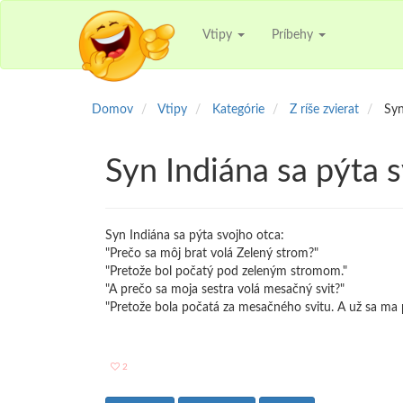
Vtipy
Príbehy
Domov
Vtipy
Kategórie
Z ríše zvierat
Syn
Syn Indiána sa pýta 
Syn Indiána sa pýta svojho otca:
"Prečo sa môj brat volá Zelený strom?"
"Pretože bol počatý pod zeleným stromom."
"A prečo sa moja sestra volá mesačný svit?"
"Pretože bola počatá za mesačného svitu. A už sa ma 
2