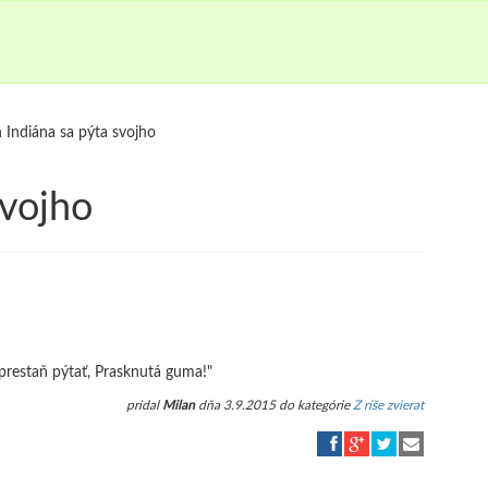
 Indiána sa pýta svojho
svojho
prestaň pýtať, Prasknutá guma!"
pridal
Milan
dňa 3.9.2015 do kategórie
Z ríše zvierat