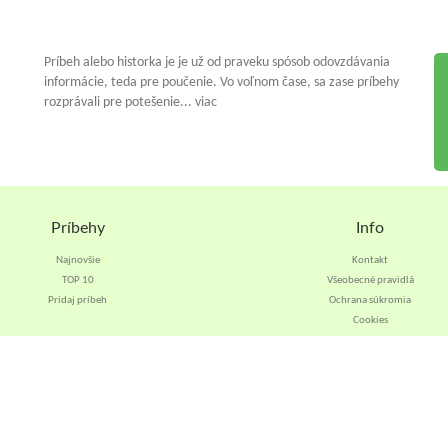
Príbeh alebo historka je je už od praveku spósob odovzdávania
informácie, teda pre poučenie. Vo voľnom čase, sa zase príbehy
rozprávali pre potešenie... viac
Príbehy
Info
Najnovšie
Kontakt
TOP 10
Všeobecné pravidlá
Pridaj príbeh
Ochrana súkromia
Cookies