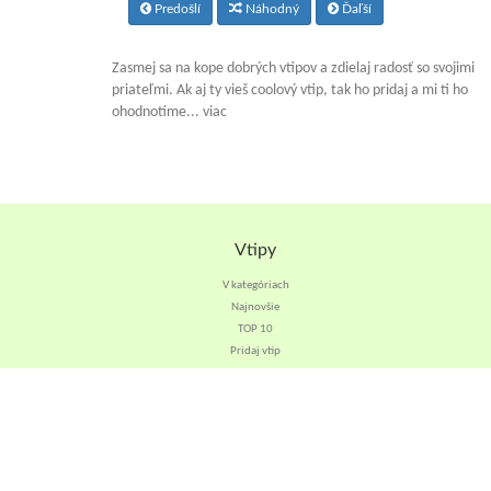
Predošlí
Náhodný
Ďaľší
Zasmej sa na kope dobrých vtipov a zdielaj radosť so svojimi
priateľmi. Ak aj ty vieš coolový vtip, tak ho pridaj a mi ti ho
ohodnotíme... viac
Vtipy
V kategóriach
Najnovšie
TOP 10
Pridaj vtip