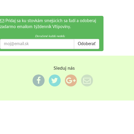
Pridaj sa ku stovkám smejúcich sa ľudí a odoberaj
zadarmo emailom týždenník Vtipoviny.
Doručené každú nedeľu
Odoberať
Sleduj nás