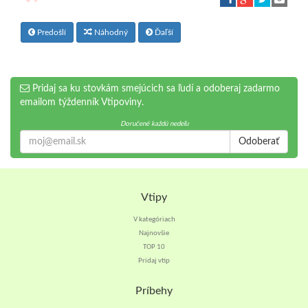
Predošlí
Náhodný
Ďaľší
Pridaj sa ku stovkám smejúcich sa ľudí a odoberaj zadarmo
emailom týždenník Vtipoviny.
Doručené každú nedeľu
Odoberať
Vtipy
V kategóriach
Najnovšie
TOP 10
Pridaj vtip
Príbehy