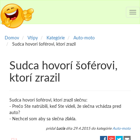
Tog
nav
Domov
Vtipy
Kategórie
Auto-moto
Sudca hovorí šoférovi, ktorí zrazil
Sudca hovorí šoférovi,
ktorí zrazil
Sudca hovorí šoférovi, ktorí zrazil slečnu:
- Prečo Ste natrúbili, keď Ste videli, že slečna vchádza pred
auto?
- Nechcel som aby sa slečna zľakla.
pridal
Lucia
dňa 29.4.2015 do kategórie
Auto-moto
5