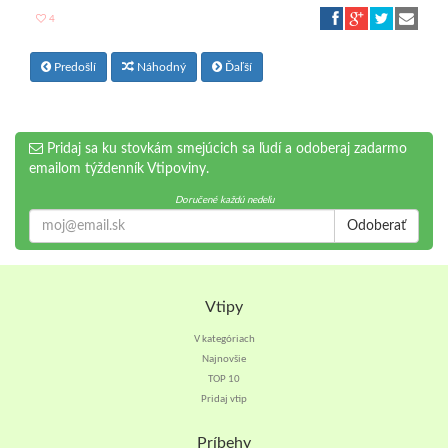
4
Predošlí
Náhodný
Ďaľší
Pridaj sa ku stovkám smejúcich sa ľudí a odoberaj zadarmo
emailom týždenník Vtipoviny.
Doručené každú nedeľu
Odoberať
Vtipy
V kategóriach
Najnovšie
TOP 10
Pridaj vtip
Príbehy