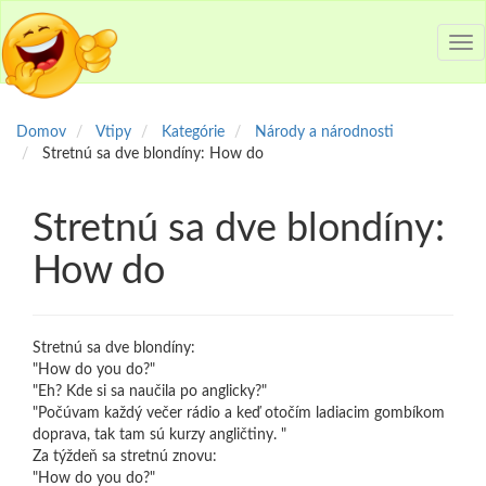
Tog
nav
Domov
Vtipy
Kategórie
Národy a národnosti
Stretnú sa dve blondíny: How do
Stretnú sa dve blondíny:
How do
Stretnú sa dve blondíny:
"How do you do?"
"Eh? Kde si sa naučila po anglicky?"
"Počúvam každý večer rádio a keď otočím ladiacim gombíkom
doprava, tak tam sú kurzy angličtiny. "
Za týždeň sa stretnú znovu:
"How do you do?"