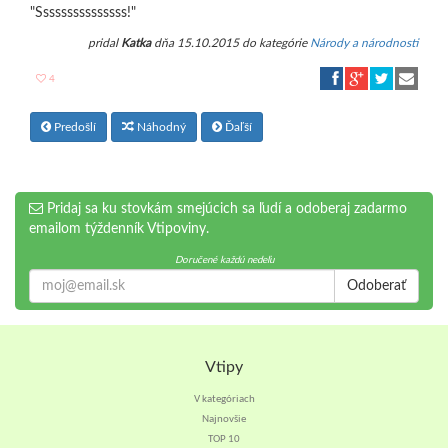
"Sssssssssssssss!"
pridal
Katka
dňa 15.10.2015 do kategórie
Národy a národnosti
4
Predošlí
Náhodný
Ďaľší
Pridaj sa ku stovkám smejúcich sa ľudí a odoberaj zadarmo
emailom týždenník Vtipoviny.
Doručené každú nedeľu
Odoberať
Vtipy
V kategóriach
Najnovšie
TOP 10