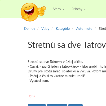
Vtipy
Príbehy
Domov
Vtipy
Kategórie
Auto-moto
Stre
Stretnú sa dve Tatrov
Stretnú sa dve Tatrovky v úzkej uličke.
- Cúvaj, - zavrčí jeden z tatrovkárov - lebo urobím to i
Druhý pre istotu zaradí spiatočku a vycúva. Potom mu
- Počuj, a čo si to vlastne minule urobil?
- Vycúval som.
38