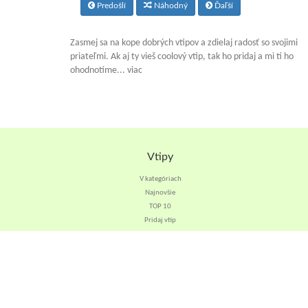
Predošlí
Náhodný
Ďaľší
Zasmej sa na kope dobrých vtipov a zdielaj radosť so svojimi
priateľmi. Ak aj ty vieš coolový vtip, tak ho pridaj a mi ti ho
ohodnotíme... viac
Vtipy
V kategóriach
Najnovšie
TOP 10
Pridaj vtip