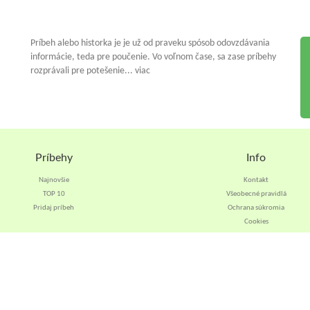
Príbeh alebo historka je je už od praveku spósob odovzdávania
informácie, teda pre poučenie. Vo voľnom čase, sa zase príbehy
rozprávali pre potešenie... viac
Príbehy
Info
Najnovšie
Kontakt
TOP 10
Všeobecné pravidlá
Pridaj príbeh
Ochrana súkromia
Cookies