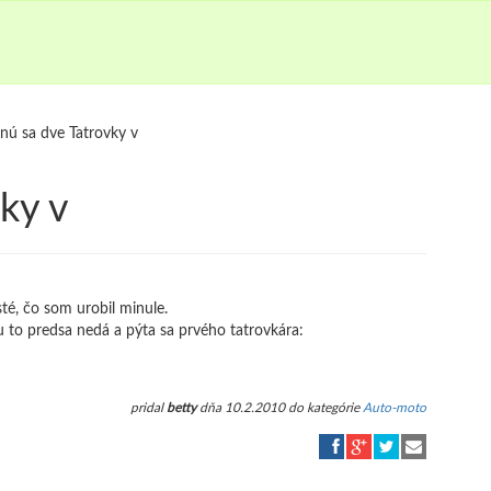
tnú sa dve Tatrovky v
ky v
sté, čo som urobil minule.
 to predsa nedá a pýta sa prvého tatrovkára:
pridal
betty
dňa 10.2.2010 do kategórie
Auto-moto