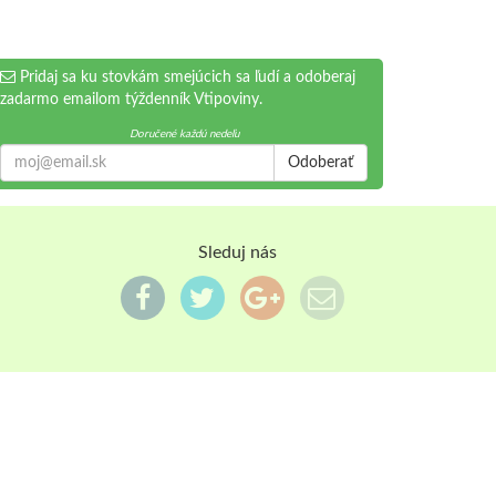
Pridaj sa ku stovkám smejúcich sa ľudí a odoberaj
zadarmo emailom týždenník Vtipoviny.
Doručené každú nedeľu
Odoberať
Sleduj nás