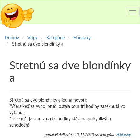
Tog
nav
Domov
Vtipy
Kategórie
Hádanky
Stretnú sa dve blondínky a
Stretnú sa dve blondínky
a
Stretnú sa dve blondínky a jedna hovorí:
"Včera,keď sa vypol prúd, ostala som tri hodiny zaseknutá vo
výťahu!"
"To je nič! ja som zasa tri hodiny stála na pohyblivých
schodoch!
pridal
Natália
dňa 10.11.2013 do kategórie
Hádanky