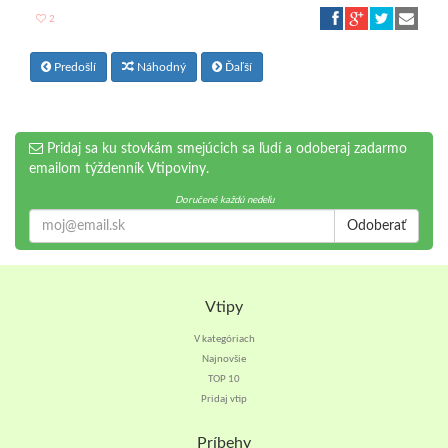
2
Predošlí
Náhodný
Ďaľší
Pridaj sa ku stovkám smejúcich sa ľudí a odoberaj zadarmo
emailom týždenník Vtipoviny.
Doručené každú nedeľu
Odoberať
Vtipy
V kategóriach
Najnovšie
TOP 10
Pridaj vtip
Príbehy