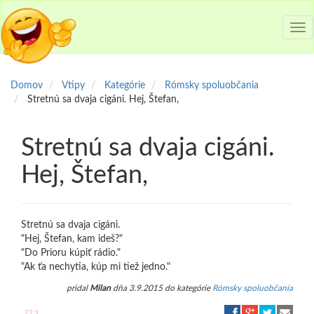
Tog
nav
Domov
Vtipy
Kategórie
Rómsky spoluobčania
Stretnú sa dvaja cigáni. Hej, Štefan,
Stretnú sa dvaja cigáni.
Hej, Štefan,
Stretnú sa dvaja cigáni.
"Hej, Štefan, kam ideš?"
"Do Prioru kúpiť rádio."
"Ak ťa nechytia, kúp mi tiež jedno."
pridal
Milan
dňa 3.9.2015 do kategórie
Rómsky spoluobčania
3