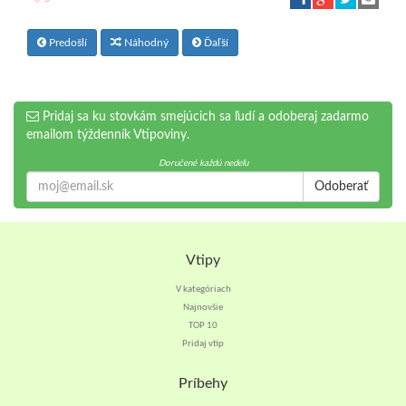
Predošlí
Náhodný
Ďaľší
Pridaj sa ku stovkám smejúcich sa ľudí a odoberaj zadarmo
emailom týždenník Vtipoviny.
Doručené každú nedeľu
Odoberať
Vtipy
V kategóriach
Najnovšie
TOP 10
Pridaj vtip
Príbehy