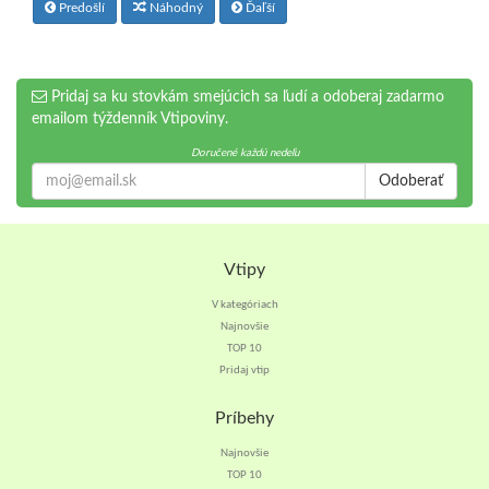
Predošlí
Náhodný
Ďaľší
Pridaj sa ku stovkám smejúcich sa ľudí a odoberaj zadarmo
emailom týždenník Vtipoviny.
Doručené každú nedeľu
Odoberať
Vtipy
V kategóriach
Najnovšie
TOP 10
Pridaj vtip
Príbehy
Najnovšie
TOP 10