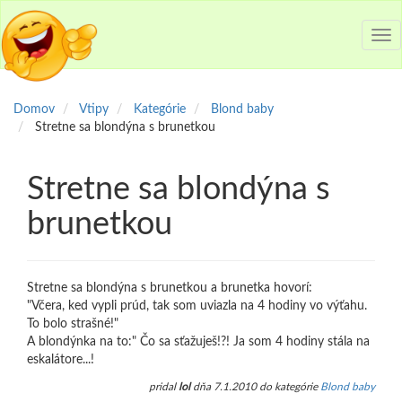
Tog
nav
Domov
Vtipy
Kategórie
Blond baby
Stretne sa blondýna s brunetkou
Stretne sa blondýna s
brunetkou
Stretne sa blondýna s brunetkou a brunetka hovorí:
"Včera, ked vypli prúd, tak som uviazla na 4 hodiny vo výťahu.
To bolo strašné!"
A blondýnka na to:" Čo sa sťažuješ!?! Ja som 4 hodiny stála na
eskalátore...!
pridal
lol
dňa 7.1.2010 do kategórie
Blond baby