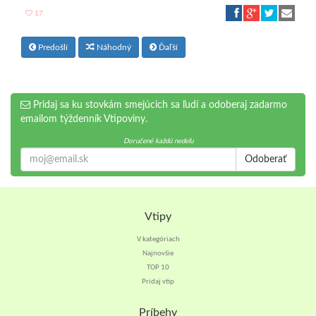
17
Predošlí
Náhodný
Ďaľší
Pridaj sa ku stovkám smejúcich sa ľudí a odoberaj zadarmo
emailom týždenník Vtipoviny.
Doručené každú nedeľu
Odoberať
Vtipy
V kategóriach
Najnovšie
TOP 10
Pridaj vtip
Príbehy