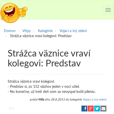
Tog
nav
Domov
Vtipy
Kategórie
Vojaci a iný zelení
Strážca väznice vraví kolegovi: Predstav
Strážca väznice vraví
kolegovi: Predstav
Strážca väznice vraví kolegovi:
- Predstav si, zo 152 väzňov jeden v noci ušiel.
- No konečne, už tretí deň som sa nevyspal kvôli píleniu.
pridal
Mila
dňa 28.8.2013 do kategórie
Vojaci a iný zelení
7