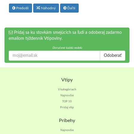
Predošlí
Náhodný
Ďaľší
Pridaj sa ku stovkám smejúcich sa ľudí a odoberaj zadarmo
emailom týždenník Vtipoviny.
Doručené každú nedeľu
Odoberať
Vtipy
V kategóriach
Najnovšie
TOP 10
Pridaj vtip
Príbehy
Najnovšie