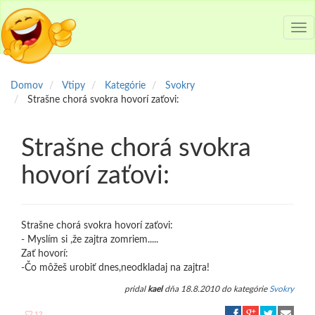
Tog
nav
Domov
Vtipy
Kategórie
Svokry
Strašne chorá svokra hovorí zaťovi:
Strašne chorá svokra
hovorí zaťovi:
Strašne chorá svokra hovorí zaťovi:
- Myslím si ,že zajtra zomriem.....
Zať hovorí:
-Čo môžeš urobiť dnes,neodkladaj na zajtra!
pridal
kael
dňa 18.8.2010 do kategórie
Svokry
12