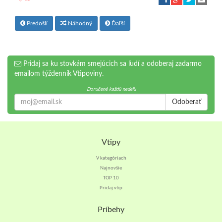
Predošlí
Náhodný
Ďaľší
Pridaj sa ku stovkám smejúcich sa ľudí a odoberaj zadarmo
emailom týždenník Vtipoviny.
Doručené každú nedeľu
Odoberať
Vtipy
V kategóriach
Najnovšie
TOP 10
Pridaj vtip
Príbehy