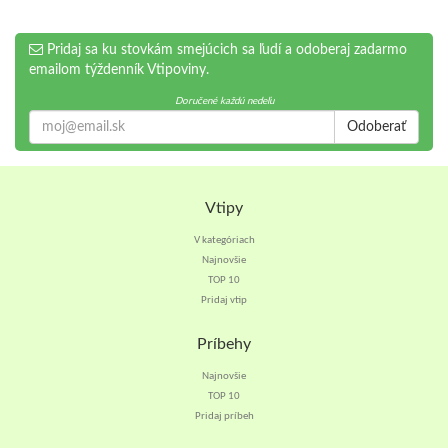
Pridaj sa ku stovkám smejúcich sa ľudí a odoberaj zadarmo
emailom týždenník Vtipoviny.
Doručené každú nedeľu
Odoberať
Vtipy
V kategóriach
Najnovšie
TOP 10
Pridaj vtip
Príbehy
Najnovšie
TOP 10
Pridaj príbeh