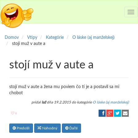
Tog
nav
Domov
Vtipy
Kategórie
O láske (aj manželskej)
stojí muž v aute a
stojí muž v aute a
stojí muž v aute a žena mu poviem čo tí je a postavil sa mi
chobot
pridal
laž
dňa 19.2.2015 do kategórie
O láske (aj manželskej)
6
Predošlí
Náhodný
Ďaľší