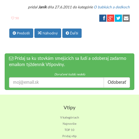
pridal
Janík
dňa 27.6.2011 do kategórie
O babkách a dedkoch
50
Predošlí
Náhodný
Ďaľší
Pridaj sa ku stovkám smejúcich sa ľudí a odoberaj zadarmo
emailom týždenník Vtipoviny.
Doručené každú nedeľu
Odoberať
Vtipy
V kategóriach
Najnovšie
TOP 10
Pridaj vtip