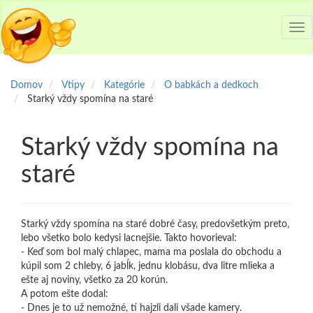
Tog
nav
Domov
Vtipy
Kategórie
O babkách a dedkoch
Starký vždy spomína na staré
Starký vždy spomína na
staré
Starký vždy spomína na staré dobré časy, predovšetkým preto,
lebo všetko bolo kedysi lacnejšie. Takto hovorieval:
- Keď som bol malý chlapec, mama ma poslala do obchodu a
kúpil som 2 chleby, 6 jabĺk, jednu klobásu, dva litre mlieka a
ešte aj noviny, všetko za 20 korún.
A potom ešte dodal:
- Dnes je to už nemožné, tí hajzli dali všade kamery.