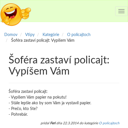
Tog
nav
Domov
Vtipy
Kategórie
O policajtoch
Šoféra zastaví policajt: Vypíšem Vám
Šoféra zastaví policajt:
Vypíšem Vám
Šoféra zastaví policajt:
- Vypíšem Vám papier na pokutu!
- Stále lepšie ako by som Vám ja vystavil papier.
- Prečo, kto Ste?
- Pohrebár.
pridal
Feri
dňa 22.3.2014 do kategórie
O policajtoch