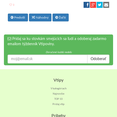
3
Predošlí
Náhodný
Ďaľší
Pridaj sa ku stovkám smejúcich sa ľudí a odoberaj zadarmo
emailom týždenník Vtipoviny.
Doručené každú nedeľu
Odoberať
Vtipy
V kategóriach
Najnovšie
TOP 10
Pridaj vtip
Príbehy