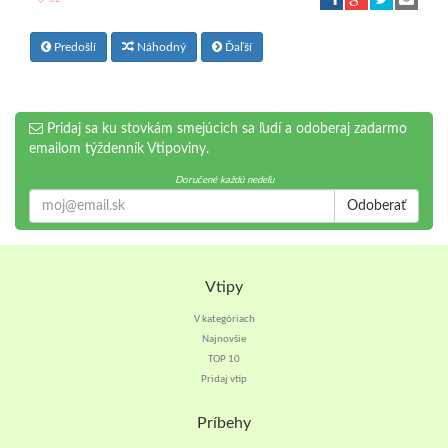
Predošlí
Náhodný
Ďaľší
Pridaj sa ku stovkám smejúcich sa ľudí a odoberaj zadarmo
emailom týždenník Vtipoviny.
Doručené každú nedeľu
Odoberať
Vtipy
V kategóriach
Najnovšie
TOP 10
Pridaj vtip
Príbehy