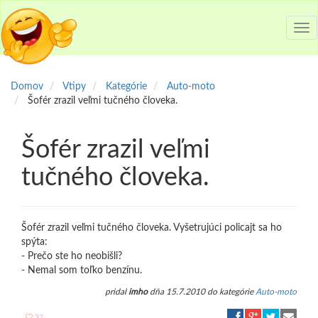
Tog
nav
Domov
Vtipy
Kategórie
Auto-moto
Šofér zrazil veľmi tučného človeka.
Šofér zrazil veľmi
tučného človeka.
Šofér zrazil veľmi tučného človeka. Vyšetrujúci policajt sa ho
spýta:
- Prečo ste ho neobišli?
- Nemal som toľko benzínu.
pridal
imho
dňa 15.7.2010 do kategórie
Auto-moto
32