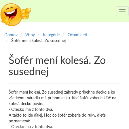
Tog
nav
Domov
Vtipy
Kategórie
Očami detí
Šofér mení kolesá. Zo susednej
Šofér mení kolesá. Zo
susednej
Šofér mení kolesá. Zo susednej záhrady pribehne decko a ku
všetkému náradiu má pripomienku. Keď šofér zoberie kľúč na
kolesá decko povie:
- Otecko má z tohto dva.
A takto to ide ďalej. Hocičo šofér zoberie do ruky, dieťa
poznamená:
- Otecko má z tohto dva.