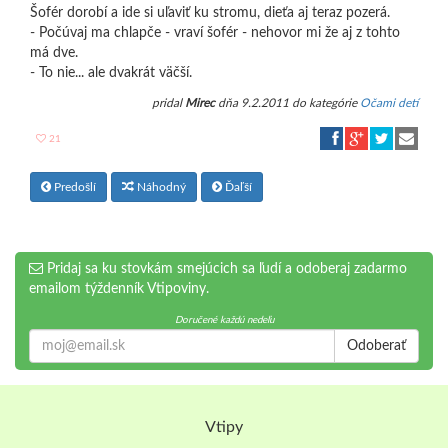
Šofér dorobí a ide si uľaviť ku stromu, dieťa aj teraz pozerá.
- Počúvaj ma chlapče - vraví šofér - nehovor mi že aj z tohto
má dve.
- To nie... ale dvakrát väčší.
pridal
Mirec
dňa 9.2.2011 do kategórie
Očami detí
21
Predošlí
Náhodný
Ďaľší
Pridaj sa ku stovkám smejúcich sa ľudí a odoberaj zadarmo
emailom týždenník Vtipoviny.
Doručené každú nedeľu
Odoberať
Vtipy