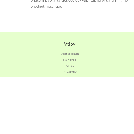
priateľmi. Ak aj ty vieš coolový vtip, tak ho pridaj a mi ti ho
ohodnotíme... viac
Vtipy
V kategóriach
Najnovšie
TOP 10
Pridaj vtip