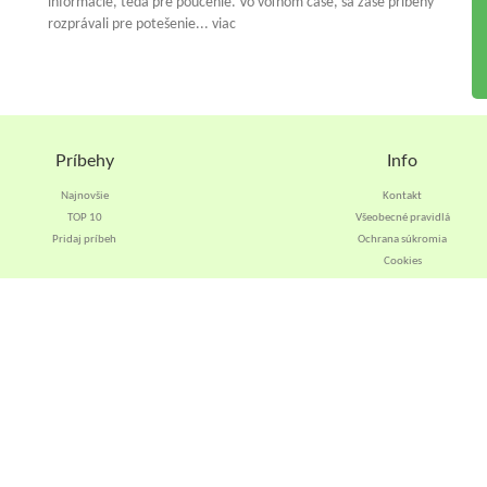
informácie, teda pre poučenie. Vo voľnom čase, sa zase príbehy
rozprávali pre potešenie... viac
Príbehy
Info
Najnovšie
Kontakt
TOP 10
Všeobecné pravidlá
Pridaj príbeh
Ochrana súkromia
Cookies