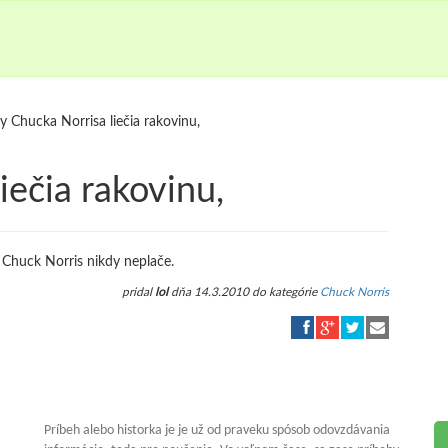
zy Chucka Norrisa liečia rakovinu,
iečia rakovinu,
e Chuck Norris nikdy neplače.
pridal
lol
dňa 14.3.2010 do kategórie
Chuck Norris
Príbeh alebo historka je je už od praveku spósob odovzdávania