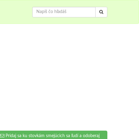
Pridaj sa ku stovkám smejúcich sa ľudí a odoberaj