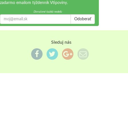
zadarmo emailom týždenník Vtipoviny.
Doručené každú nedeľu
Odoberať
Sleduj nás