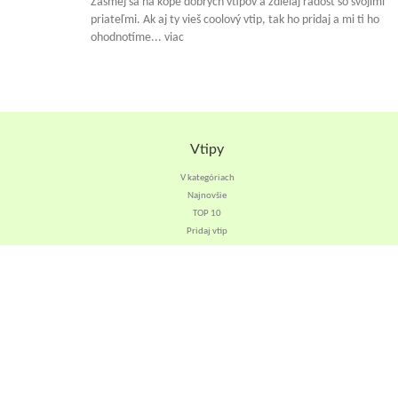
Zasmej sa na kope dobrých vtipov a zdielaj radosť so svojimi
priateľmi. Ak aj ty vieš coolový vtip, tak ho pridaj a mi ti ho
ohodnotíme... viac
Vtipy
V kategóriach
Najnovšie
TOP 10
Pridaj vtip