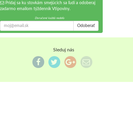
Pridaj sa ku stovkám smejúcich sa ľudí a odoberaj
zadarmo emailom týždenník Vtipoviny.
Doručené každú nedeľu
Odoberať
Sleduj nás