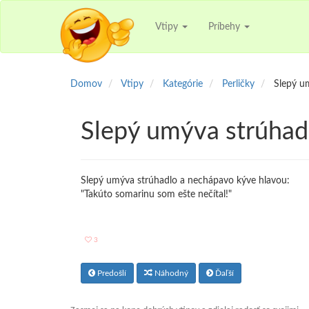
Vtipy
Príbehy
Domov
Vtipy
Kategórie
Perličky
Slepý u
Slepý umýva strúhad
Slepý umýva strúhadlo a nechápavo kýve hlavou:
"Takúto somarinu som ešte nečítal!"
3
Predošlí
Náhodný
Ďaľší