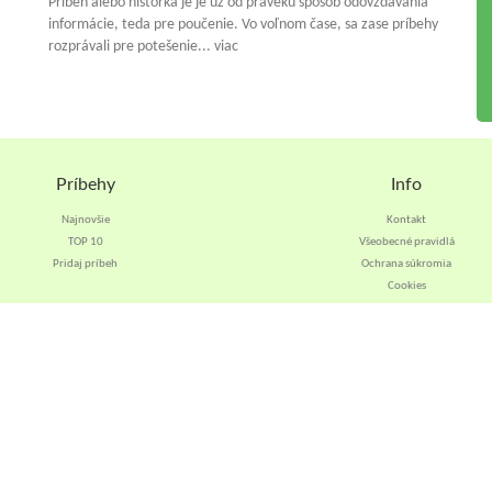
Príbeh alebo historka je je už od praveku spósob odovzdávania
informácie, teda pre poučenie. Vo voľnom čase, sa zase príbehy
rozprávali pre potešenie... viac
Príbehy
Info
Najnovšie
Kontakt
TOP 10
Všeobecné pravidlá
Pridaj príbeh
Ochrana súkromia
Cookies