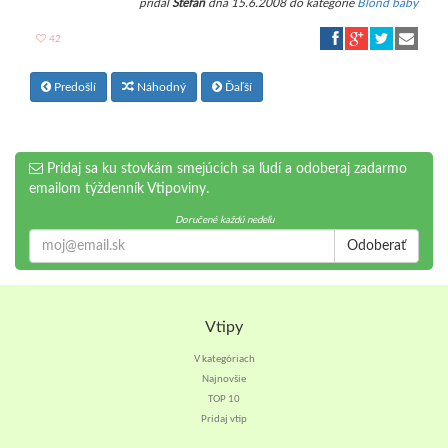
pridal
Stefan
dňa 15.6.2008 do kategórie
Blond baby
42
Predošlí
Náhodný
Ďaľší
Pridaj sa ku stovkám smejúcich sa ľudí a odoberaj zadarmo
emailom týždenník Vtipoviny.
Doručené každú nedeľu
Odoberať
Vtipy
V kategóriach
Najnovšie
TOP 10
Pridaj vtip