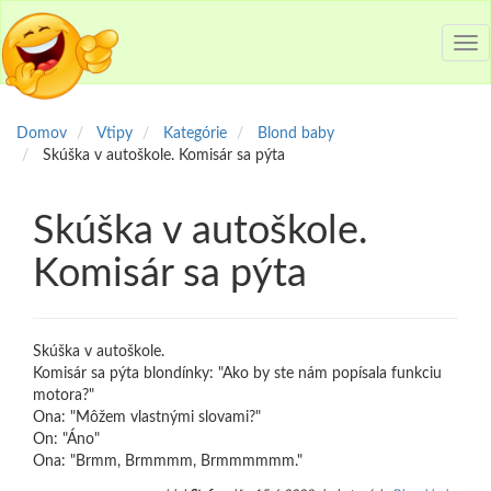
Tog
nav
Domov
Vtipy
Kategórie
Blond baby
Skúška v autoškole. Komisár sa pýta
Skúška v autoškole.
Komisár sa pýta
Skúška v autoškole.
Komisár sa pýta blondínky: "Ako by ste nám popísala funkciu
motora?"
Ona: "Môžem vlastnými slovami?"
On: "Áno"
Ona: "Brmm, Brmmmm, Brmmmmmm."