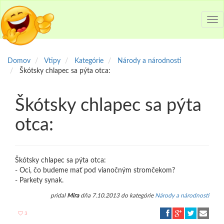
Tog
nav
Domov
Vtipy
Kategórie
Národy a národnosti
Škótsky chlapec sa pýta otca:
Škótsky chlapec sa pýta
otca:
Škótsky chlapec sa pýta otca:
- Oci, čo budeme mať pod vianočným stromčekom?
- Parkety synak.
pridal
Mira
dňa 7.10.2013 do kategórie
Národy a národnosti
3