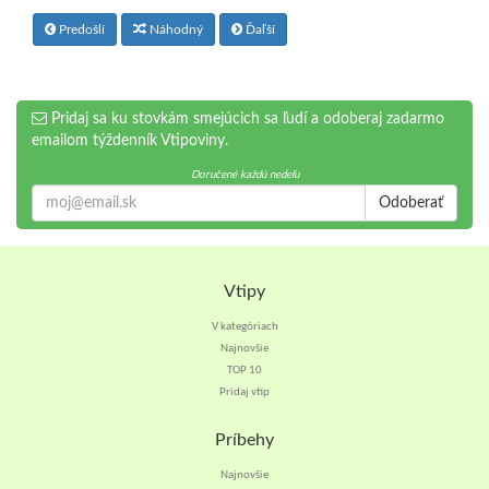
Predošlí
Náhodný
Ďaľší
Pridaj sa ku stovkám smejúcich sa ľudí a odoberaj zadarmo
emailom týždenník Vtipoviny.
Doručené každú nedeľu
Odoberať
Vtipy
V kategóriach
Najnovšie
TOP 10
Pridaj vtip
Príbehy
Najnovšie