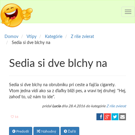
Tog
nav
Domov
Vtipy
Kategórie
Z ríše zvierat
Sedia si dve blchy na
Sedia si dve blchy na
Sedia si dve blchy na obrubníku pri ceste a fajčia cigarety.
Vtom jedna vidí ako sa z ďiaľky blíži pes, a vraví tej druhej: "Hej,
zahoď to, už nám to ide".
pridal
Lucia
dňa 28.4.2016 do kategórie
Z ríše zvierat
16
Predošlí
Náhodný
Ďaľší