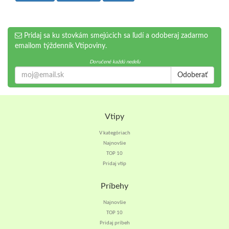
Pridaj sa ku stovkám smejúcich sa ľudí a odoberaj zadarmo
emailom týždenník Vtipoviny.
Doručené každú nedeľu
Odoberať
Vtipy
V kategóriach
Najnovšie
TOP 10
Pridaj vtip
Príbehy
Najnovšie
TOP 10
Pridaj príbeh