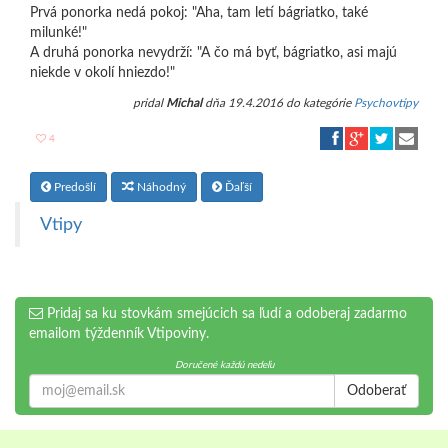
Prvá ponorka nedá pokoj: "Aha, tam letí bágriatko, také
milunké!"
A druhá ponorka nevydrží: "A čo má byť, bágriatko, asi majú
niekde v okolí hniezdo!"
pridal
Michal
dňa 19.4.2016 do kategórie
Psychovtipy
4
Predošlí
Náhodný
Ďaľší
Vtipy
Pridaj sa ku stovkám smejúcich sa ľudí a odoberaj zadarmo
emailom týždenník Vtipoviny.
Doručené každú nedeľu
Odoberať