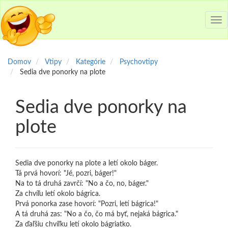
Tog
nav
Domov
Vtipy
Kategórie
Psychovtipy
Sedia dve ponorky na plote
Sedia dve ponorky na
plote
Sedia dve ponorky na plote a letí okolo báger.
Tá prvá hovorí: "Jé, pozri, báger!"
Na to tá druhá zavrčí: "No a čo, no, báger."
Za chvíľu letí okolo bágrica.
Prvá ponorka zase hovorí: "Pozri, letí bágrica!"
A tá druhá zas: "No a čo, čo má byť, nejaká bágrica."
Za ďaľšiu chvíľku letí okolo bágriatko.