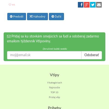
44
Predošlí
Náhodný
Ďaľší
Pridaj sa ku stovkám smejúcich sa ľudí a odoberaj zadarmo
emailom týždenník Vtipoviny.
Doručené každú nedeľu
Odoberať
Vtipy
V kategóriach
Najnovšie
TOP 10
Pridaj vtip
Príbehy