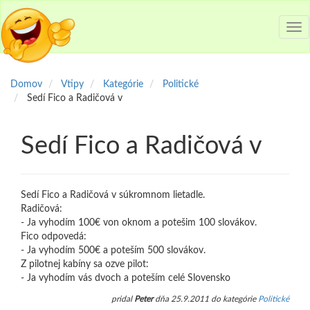
Tog
nav
Domov
Vtipy
Kategórie
Politické
Sedí Fico a Radičová v
Sedí Fico a Radičová v
Sedí Fico a Radičová v súkromnom lietadle.
Radičová:
- Ja vyhodím 100€ von oknom a potešim 100 slovákov.
Fico odpovedá:
- Ja vyhodím 500€ a poteším 500 slovákov.
Z pilotnej kabíny sa ozve pilot:
- Ja vyhodím vás dvoch a poteším celé Slovensko
pridal
Peter
dňa 25.9.2011 do kategórie
Politické