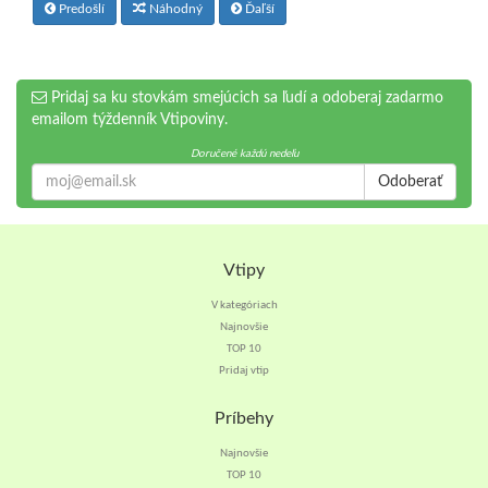
Predošlí
Náhodný
Ďaľší
Pridaj sa ku stovkám smejúcich sa ľudí a odoberaj zadarmo
emailom týždenník Vtipoviny.
Doručené každú nedeľu
Odoberať
Vtipy
V kategóriach
Najnovšie
TOP 10
Pridaj vtip
Príbehy
Najnovšie
TOP 10