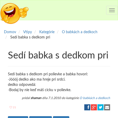
Tog
nav
Domov
Vtipy
Kategórie
O babkách a dedkoch
Sedí babka s dedkom pri
Sedí babka s dedkom pri
Sedí babka s dedkom pri polievke a babka hovori:
-Jóóój dedko ako ma hreje pri srdci.
dedko odpovedá:
-Bodaj by nie keď máš cicku v polievke.
pridal
shaman
dňa 7.1.2010 do kategórie
O babkách a dedkoch
21