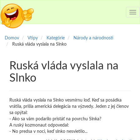
Tog
nav
Domov
Vtipy
Kategórie
Národy a národnosti
Ruská vláda vyslala na Slnko
Ruská vláda vyslala na
Slnko
Ruská vláda vyslala na Slnko vesmírnu loď. Keď sa posádka
vrátila, prišla americká delegácia na výzvedy. Jeden z jej členov
sa opýtal:
- Ako sa vám podarilo pristáť na povrchu Slnka?
A ruský kozmonaut odpovedal:
- No predsa v noci, keď slnko nesvietilo...