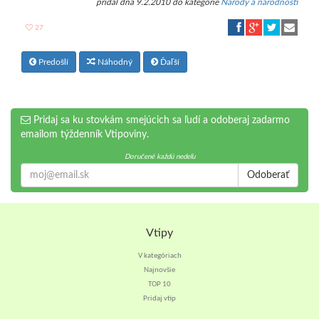
pridal
dňa 9.2.2010 do kategórie
Národy a národnosti
27
Predošlí
Náhodný
Ďaľší
Pridaj sa ku stovkám smejúcich sa ľudí a odoberaj zadarmo
emailom týždenník Vtipoviny.
Doručené každú nedeľu
Odoberať
Vtipy
V kategóriach
Najnovšie
TOP 10
Pridaj vtip