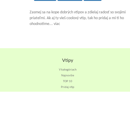
Zasmej sa na kope dobrých vtipov a zdielaj radosť so svojimi
priateľmi. Ak aj ty vieš coolový vtip, tak ho pridaj a mi ti ho
ohodnotíme... viac
Vtipy
V kategóriach
Najnovšie
TOP 10
Pridaj vtip