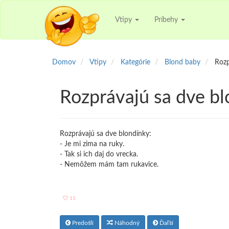
Vtipy
Príbehy
Domov
Vtipy
Kategórie
Blond baby
Rozp
Rozprávajú sa dve bl
Rozprávajú sa dve blondínky:
- Je mi zima na ruky.
- Tak si ich daj do vrecka.
- Nemôžem mám tam rukavice.
11
Predošlí
Náhodný
Ďaľší