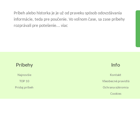
Príbeh alebo historka je je už od praveku spósob odovzdávania
informácie, teda pre poučenie. Vo voľnom čase, sa zase príbehy
rozprávali pre potešenie... viac
Príbehy
Info
Najnovšie
Kontakt
TOP 10
Všeobecné pravidlá
Pridaj príbeh
Ochrana súkromia
Cookies