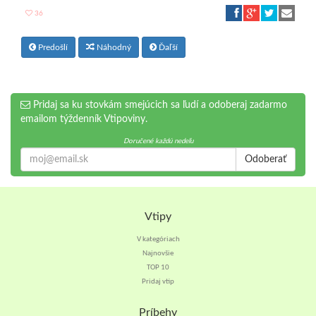
36
Predošlí
Náhodný
Ďaľší
Pridaj sa ku stovkám smejúcich sa ľudí a odoberaj zadarmo
emailom týždenník Vtipoviny.
Doručené každú nedeľu
Odoberať
Vtipy
V kategóriach
Najnovšie
TOP 10
Pridaj vtip
Príbehy