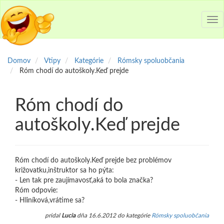
Tog
nav
Domov
Vtipy
Kategórie
Rómsky spoluobčania
Róm chodí do autoškoly.Keď prejde
Róm chodí do
autoškoly.Keď prejde
Róm chodí do autoškoly.Keď prejde bez problémov
križovatku,inštruktor sa ho pýta:
- Len tak pre zaujímavosť,aká to bola značka?
Róm odpovie:
- Hliníková,vrátime sa?
pridal
Lucia
dňa 16.6.2012 do kategórie
Rómsky spoluobčania