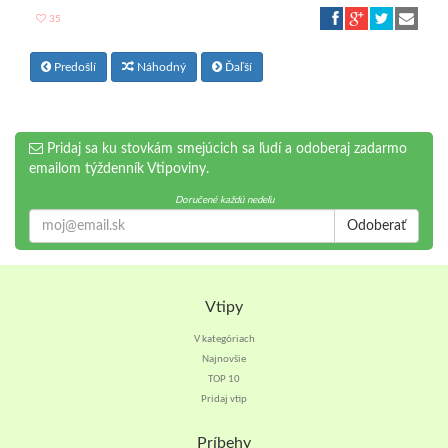
35
Predošlí
Náhodný
Ďaľší
Pridaj sa ku stovkám smejúcich sa ľudí a odoberaj zadarmo
emailom týždenník Vtipoviny.
Doručené každú nedeľu
Odoberať
Vtipy
V kategóriach
Najnovšie
TOP 10
Pridaj vtip
Príbehy