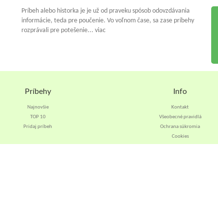
Príbeh alebo historka je je už od praveku spósob odovzdávania
informácie, teda pre poučenie. Vo voľnom čase, sa zase príbehy
rozprávali pre potešenie... viac
Príbehy
Info
Najnovšie
Kontakt
TOP 10
Všeobecné pravidlá
Pridaj príbeh
Ochrana súkromia
Cookies