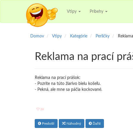
Vtipy
Príbehy
Domov
Vtipy
Kategórie
Perličky
Reklama 
Reklama na prací prá
Reklama na prací prášok:
- Pozrite na túto žiarivo bielu košeľu.
- Pekná, ale mne sa páčia kockované.
26
Predošlí
Náhodný
Ďaľší