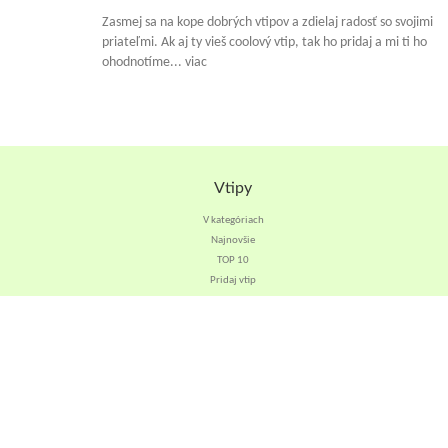
Zasmej sa na kope dobrých vtipov a zdielaj radosť so svojimi
priateľmi. Ak aj ty vieš coolový vtip, tak ho pridaj a mi ti ho
ohodnotíme... viac
Vtipy
V kategóriach
Najnovšie
TOP 10
Pridaj vtip