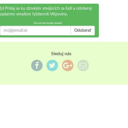
Pridaj sa ku stovkám smejúcich sa ľudí a odoberaj
zadarmo emailom týždenník Vtipoviny.
Doručené každú nedeľu
Odoberať
Sleduj nás