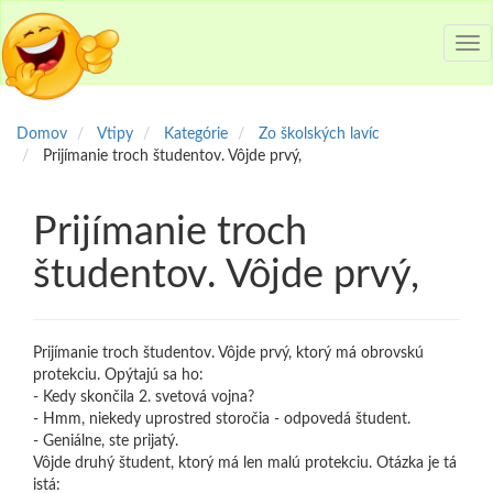
Tog
nav
Domov
Vtipy
Kategórie
Zo školských lavíc
Prijímanie troch študentov. Vôjde prvý,
Prijímanie troch
študentov. Vôjde prvý,
Prijímanie troch študentov. Vôjde prvý, ktorý má obrovskú
protekciu. Opýtajú sa ho:
- Kedy skončila 2. svetová vojna?
- Hmm, niekedy uprostred storočia - odpovedá študent.
- Geniálne, ste prijatý.
Vôjde druhý študent, ktorý má len malú protekciu. Otázka je tá
istá: