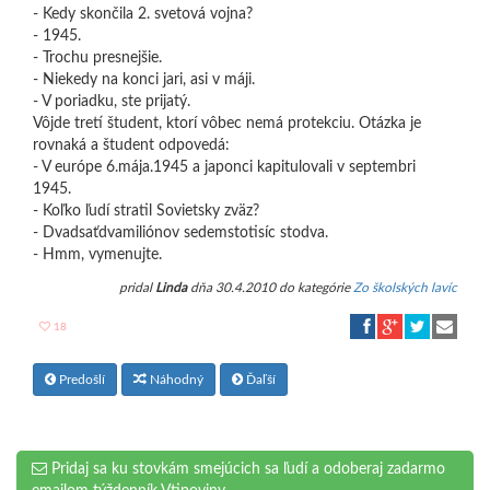
- Kedy skončila 2. svetová vojna?
- 1945.
- Trochu presnejšie.
- Niekedy na konci jari, asi v máji.
- V poriadku, ste prijatý.
Vôjde tretí študent, ktorí vôbec nemá protekciu. Otázka je
rovnaká a študent odpovedá:
- V európe 6.mája.1945 a japonci kapitulovali v septembri
1945.
- Koľko ľudí stratil Sovietsky zväz?
- Dvadsaťdvamiliónov sedemstotisíc stodva.
- Hmm, vymenujte.
pridal
Linda
dňa 30.4.2010 do kategórie
Zo školských lavíc
18
Predošlí
Náhodný
Ďaľší
Pridaj sa ku stovkám smejúcich sa ľudí a odoberaj zadarmo