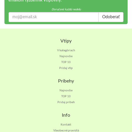
emailom týždenník Vtipoviny.
Doručené každú nedeľu
Odoberať
Vtipy
V kategóriach
Najnovšie
TOP 10
Pridaj vtip
Príbehy
Najnovšie
TOP 10
Pridaj príbeh
Info
Kontakt
Všeobecné pravidlá