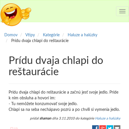
Tog
nav
Domov
Vtipy
Kategórie
Haluze a halúzky
Prídu dvaja chlapi do reštaurácie
Prídu dvaja chlapi do
reštaurácie
Prídu dvaja chlapi do reštaurácie a začnú jesť svoje jedlo. Príde
k nim obsluha a hovorí im:
- Tu nemôžete konzumovať svoje jedlo.
Chlapi sa na seba nechápavo pozrú a po chvíli si vymenia jedlo.
pridal
shaman
dňa 3.11.2010 do kategórie
Haluze a halúzky
13