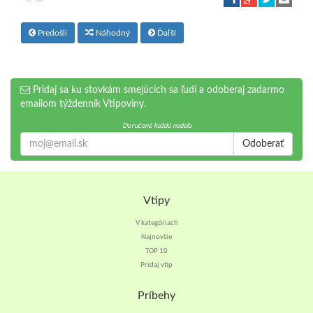
Predošlí
Náhodný
Ďaľší
Pridaj sa ku stovkám smejúcich sa ľudí a odoberaj zadarmo
emailom týždenník Vtipoviny.
Doručené každú nedeľu
Odoberať
Vtipy
V kategóriach
Najnovšie
TOP 10
Pridaj vtip
Príbehy