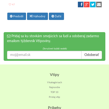
47
Predošlí
Náhodný
Ďaľší
Pridaj sa ku stovkám smejúcich sa ľudí a odoberaj zadarmo
emailom týždenník Vtipoviny.
Doručené každú nedeľu
Odoberať
Vtipy
V kategóriach
Najnovšie
TOP 10
Pridaj vtip
Príbehy