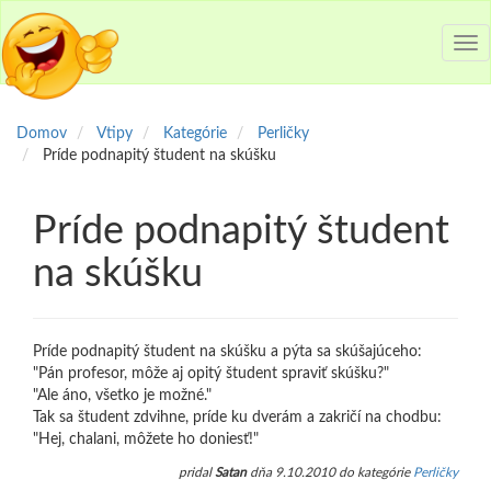
Tog
nav
Domov
Vtipy
Kategórie
Perličky
Príde podnapitý študent na skúšku
Príde podnapitý študent
na skúšku
Príde podnapitý študent na skúšku a pýta sa skúšajúceho:
"Pán profesor, môže aj opitý študent spraviť skúšku?"
"Ale áno, všetko je možné."
Tak sa študent zdvihne, príde ku dverám a zakričí na chodbu:
"Hej, chalani, môžete ho doniesť!"
pridal
Satan
dňa 9.10.2010 do kategórie
Perličky