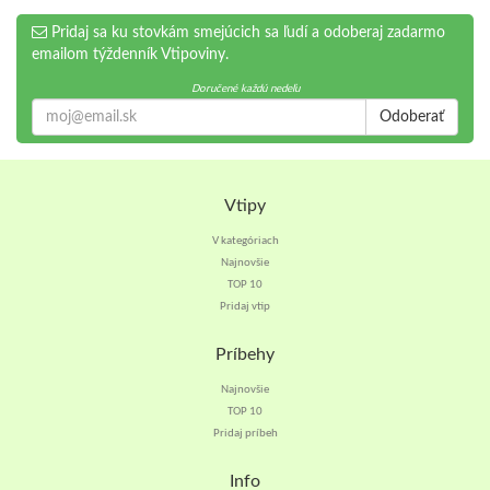
Pridaj sa ku stovkám smejúcich sa ľudí a odoberaj zadarmo
emailom týždenník Vtipoviny.
Doručené každú nedeľu
Odoberať
Vtipy
V kategóriach
Najnovšie
TOP 10
Pridaj vtip
Príbehy
Najnovšie
TOP 10
Pridaj príbeh
Info