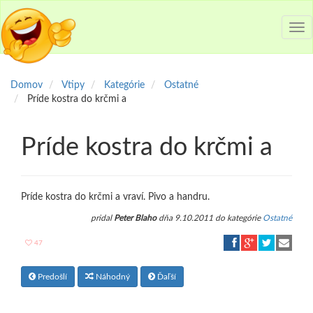
Tog
nav
Domov
Vtipy
Kategórie
Ostatné
Príde kostra do krčmi a
Príde kostra do krčmi a
Príde kostra do krčmi a vraví. Pivo a handru.
pridal
Peter Blaho
dňa 9.10.2011 do kategórie
Ostatné
47
Predošlí
Náhodný
Ďaľší