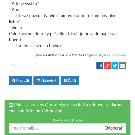
- A to je všetko?
- Áno.
- Tak teraz pozeraj ty: Vidíš tam vonku tie tri kamióny plné
liehu?
- Vidím.
Colník vezme do ruky pečiatku, trikrát ju orazí do papiera a
hovorí:
- Tak a teraz je v nich hrášok!
pridal
Lucia
dňa 4.9.2015 do kategórie
Vojaci a iný zelení
2
Predošlí
Náhodný
Ďaľší
Pridaj sa ku stovkám smejúcich sa ľudí a odoberaj zadarmo
emailom týždenník Vtipoviny.
Doručené každú nedeľu
Odoberať