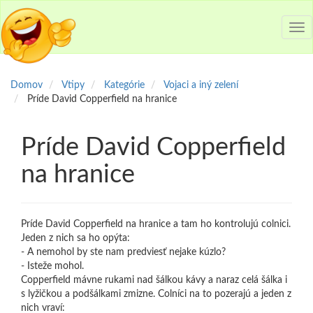
Tog
nav
Domov
Vtipy
Kategórie
Vojaci a iný zelení
Príde David Copperfield na hranice
Príde David Copperfield
na hranice
Príde David Copperfield na hranice a tam ho kontrolujú colnici.
Jeden z nich sa ho opýta:
- A nemohol by ste nam predviesť nejake kúzlo?
- Isteže mohol.
Copperfield mávne rukami nad šálkou kávy a naraz celá šálka i
s lyžičkou a podšálkami zmizne. Colníci na to pozerajú a jeden z
nich vraví: