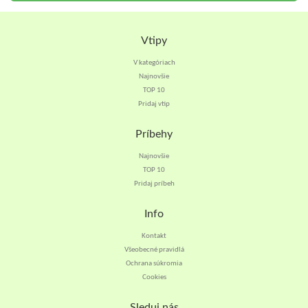
Vtipy
V kategóriach
Najnovšie
TOP 10
Pridaj vtip
Príbehy
Najnovšie
TOP 10
Pridaj príbeh
Info
Kontakt
Všeobecné pravidlá
Ochrana súkromia
Cookies
Sleduj nás