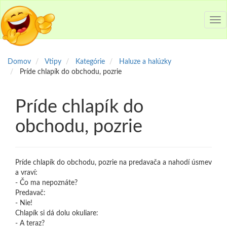
Tog
nav
Domov
Vtipy
Kategórie
Haluze a halúzky
Príde chlapík do obchodu, pozrie
Príde chlapík do
obchodu, pozrie
Príde chlapík do obchodu, pozrie na predavača a nahodí úsmev
a vraví:
- Čo ma nepoznáte?
Predavač:
- Nie!
Chlapík si dá dolu okuliare:
- A teraz?