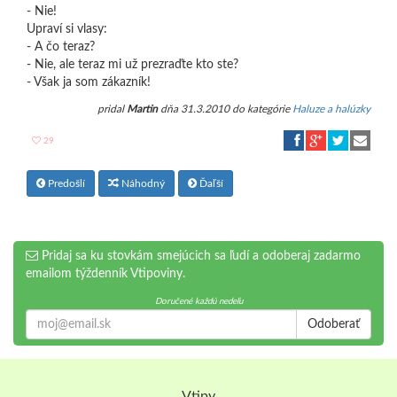
- Nie!
Upraví si vlasy:
- A čo teraz?
- Nie, ale teraz mi už prezraďte kto ste?
- Však ja som zákazník!
pridal
Martin
dňa 31.3.2010 do kategórie
Haluze a halúzky
29
Predošlí
Náhodný
Ďaľší
Pridaj sa ku stovkám smejúcich sa ľudí a odoberaj zadarmo
emailom týždenník Vtipoviny.
Doručené každú nedeľu
Odoberať
Vtipy