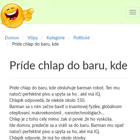
Tog
nav
Domov
Vtipy
Kategórie
Politické
Príde chlap do baru, kde
Príde chlap do baru, kde
Príde chlap do baru, kde obsluhuje barman robot. Ten mu
natočí perfektné pivo a spýta sa ho , aké má IQ.
Chlapík odpovedá, že niekde okolo 150.
Barman sa s ním začne baviť o kvantovej fyzike, globálnom
otepľovaní, makroekonómii , nanotechnológiach…
Chlap je z toho celý mimo ,tak si povie ,že ho vyskúša.
Ide domov, prezlečie sa a vráti sa do baru. Barman mu opať
natočí perfektné pivo a spýta sa ho, aké má IQ.
Chlapík odpovie, že má ho okolo stovky.