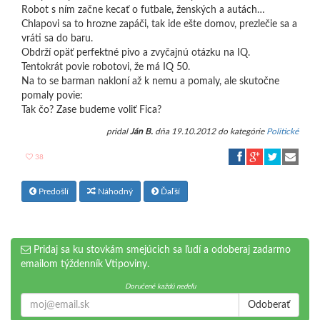
Robot s ním začne kecať o futbale, ženských a autách…
Chlapovi sa to hrozne zapáči, tak ide ešte domov, prezlečie sa a
vráti sa do baru.
Obdrží opäť perfektné pivo a zvyčajnú otázku na IQ.
Tentokrát povie robotovi, že má IQ 50.
Na to se barman nakloní až k nemu a pomaly, ale skutočne
pomaly povie:
Tak čo? Zase budeme voliť Fica?
pridal
Ján B.
dňa 19.10.2012 do kategórie
Politické
38
Predošlí
Náhodný
Ďaľší
Pridaj sa ku stovkám smejúcich sa ľudí a odoberaj zadarmo
emailom týždenník Vtipoviny.
Doručené každú nedeľu
Odoberať