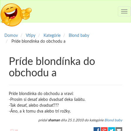
Tog
nav
Domov
Vtipy
Kategórie
Blond baby
Príde blondínka do obchodu a
Príde blondínka do
obchodu a
Príde blondínka do obchodu a vraví:
-Prosím si desať alebo dvadsať deka šalátu.
-Tak desať, alebo dvadsať???
-Áno, a k tomu dva alebo tri rožky.
pridal
shaman
dňa 25.1.2010 do kategórie
Blond baby
18