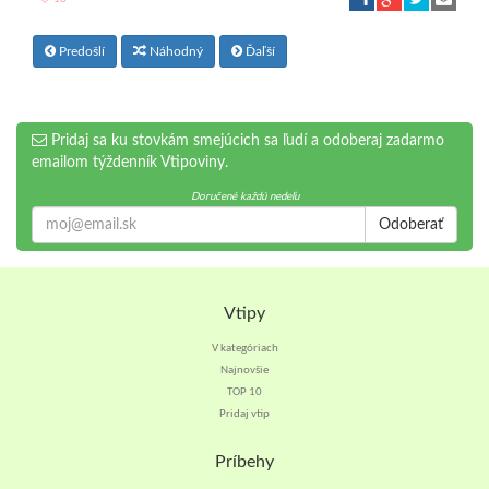
Predošlí
Náhodný
Ďaľší
Pridaj sa ku stovkám smejúcich sa ľudí a odoberaj zadarmo
emailom týždenník Vtipoviny.
Doručené každú nedeľu
Odoberať
Vtipy
V kategóriach
Najnovšie
TOP 10
Pridaj vtip
Príbehy