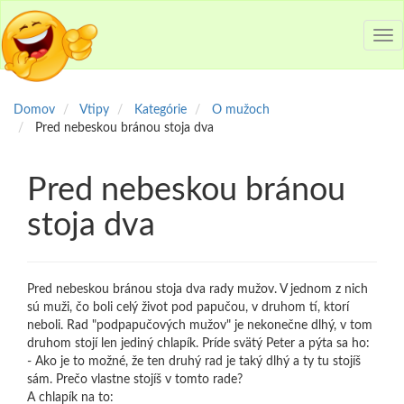
Tog
nav
Domov
Vtipy
Kategórie
O mužoch
Pred nebeskou bránou stoja dva
Pred nebeskou bránou
stoja dva
Pred nebeskou bránou stoja dva rady mužov. V jednom z nich
sú muži, čo boli celý život pod papučou, v druhom tí, ktorí
neboli. Rad "podpapučových mužov" je nekonečne dlhý, v tom
druhom stojí len jediný chlapík. Príde svätý Peter a pýta sa ho:
- Ako je to možné, že ten druhý rad je taký dlhý a ty tu stojíš
sám. Prečo vlastne stojíš v tomto rade?
A chlapík na to: