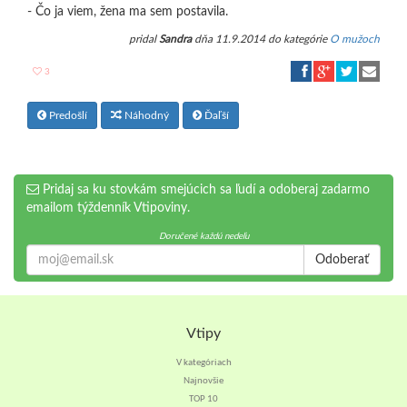
- Čo ja viem, žena ma sem postavila.
pridal
Sandra
dňa 11.9.2014 do kategórie
O mužoch
3
Predošlí
Náhodný
Ďaľší
Pridaj sa ku stovkám smejúcich sa ľudí a odoberaj zadarmo
emailom týždenník Vtipoviny.
Doručené každú nedeľu
Odoberať
Vtipy
V kategóriach
Najnovšie
TOP 10