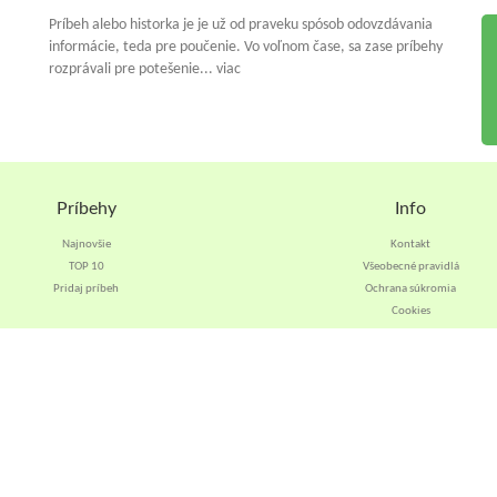
Príbeh alebo historka je je už od praveku spósob odovzdávania
informácie, teda pre poučenie. Vo voľnom čase, sa zase príbehy
rozprávali pre potešenie... viac
Príbehy
Info
Najnovšie
Kontakt
TOP 10
Všeobecné pravidlá
Pridaj príbeh
Ochrana súkromia
Cookies