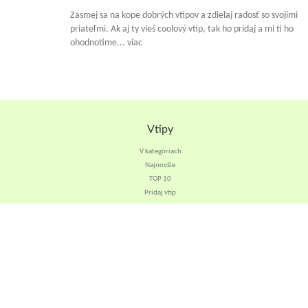
Zasmej sa na kope dobrých vtipov a zdielaj radosť so svojimi
priateľmi. Ak aj ty vieš coolový vtip, tak ho pridaj a mi ti ho
ohodnotíme... viac
Vtipy
V kategóriach
Najnovšie
TOP 10
Pridaj vtip