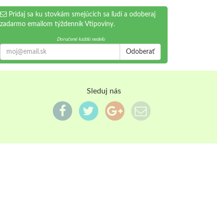
Pridaj sa ku stovkám smejúcich sa ľudí a odoberaj
zadarmo emailom týždenník Vtipoviny.
Doručené každú nedeľu
Odoberať
Sleduj nás