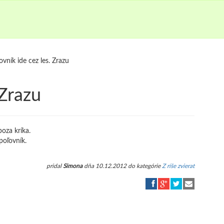
ovník ide cez les. Zrazu
 Zrazu
oza kríka.
poľovník.
pridal
Simona
dňa 10.12.2012 do kategórie
Z ríše zvierat