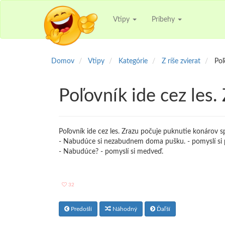
Vtipy
Príbehy
Domov
Vtipy
Kategórie
Z ríše zvierat
Poľ
Poľovník ide cez les.
Poľovník ide cez les. Zrazu počuje puknutie konárov sp
- Nabudúce si nezabudnem doma pušku. - pomyslí si 
- Nabudúce? - pomyslí si medveď.
32
Predošlí
Náhodný
Ďaľší