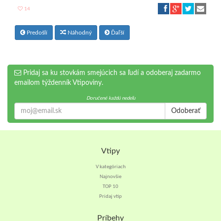
14
Predošlí
Náhodný
Ďaľší
Pridaj sa ku stovkám smejúcich sa ľudí a odoberaj zadarmo
emailom týždenník Vtipoviny.
Doručené každú nedeľu
Odoberať
Vtipy
V kategóriach
Najnovšie
TOP 10
Pridaj vtip
Príbehy