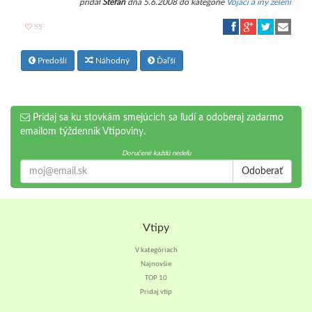
pridal
Stefan
dňa 5.6.2008 do kategórie
Vojaci a iný zelení
55
Predošlí
Náhodný
Ďaľší
Pridaj sa ku stovkám smejúcich sa ľudí a odoberaj zadarmo
emailom týždenník Vtipoviny.
Doručené každú nedeľu
Odoberať
Vtipy
V kategóriach
Najnovšie
TOP 10
Pridaj vtip