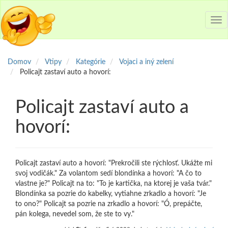
Tog
nav
Domov
Vtipy
Kategórie
Vojaci a iný zelení
Policajt zastaví auto a hovorí:
Policajt zastaví auto a
hovorí:
Policajt zastaví auto a hovorí: "Prekročili ste rýchlosť. Ukážte mi
svoj vodičák." Za volantom sedí blondínka a hovorí: "A čo to
vlastne je?" Policajt na to: "To je kartička, na ktorej je vaša tvár."
Blondínka sa pozrie do kabelky, vytiahne zrkadlo a hovorí: "Je
to ono?" Policajt sa pozrie na zrkadlo a hovorí: "Ó, prepáčte,
pán kolega, nevedel som, že ste to vy."