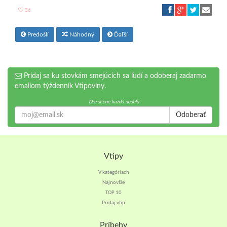
36
Predošlí
Náhodný
Ďaľší
Pridaj sa ku stovkám smejúcich sa ľudí a odoberaj zadarmo
emailom týždenník Vtipoviny.
Doručené každú nedeľu
Odoberať
Vtipy
V kategóriach
Najnovšie
TOP 10
Pridaj vtip
Príbehy