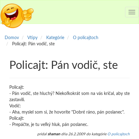
Tog
nav
Domov
Vtipy
Kategórie
O policajtoch
Policajt: Pán vodič, ste
Policajt: Pán vodič, ste
Policajt:
- Pán vodič, ste hluchý? Niekoľkokrát som na vás kričal, aby ste
zastavili.
Vodič:
- Aha, myslel som si, že hovoríte "Dobré ráno, pán poslanec".
Policajt:
- Prepáčte, je tu veľký hluk, pán poslanec.
pridal
shaman
dňa 26.2.2009 do kategórie
O policajtoch