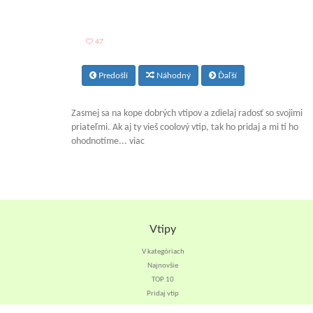
47
Predošlí
Náhodný
Ďaľší
Zasmej sa na kope dobrých vtipov a zdielaj radosť so svojimi
priateľmi. Ak aj ty vieš coolový vtip, tak ho pridaj a mi ti ho
ohodnotíme... viac
Vtipy
V kategóriach
Najnovšie
TOP 10
Pridaj vtip