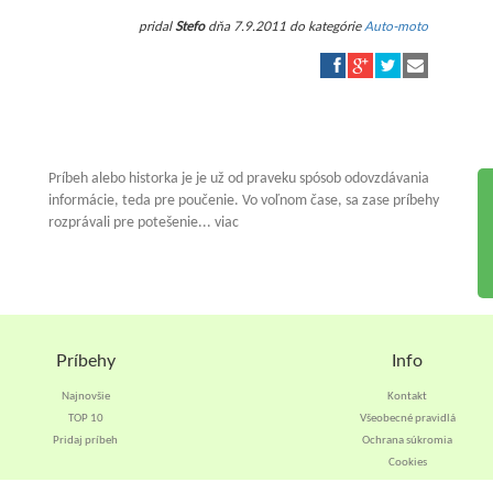
pridal
Stefo
dňa 7.9.2011 do kategórie
Auto-moto
Príbeh alebo historka je je už od praveku spósob odovzdávania
informácie, teda pre poučenie. Vo voľnom čase, sa zase príbehy
rozprávali pre potešenie... viac
Príbehy
Info
Najnovšie
Kontakt
TOP 10
Všeobecné pravidlá
Pridaj príbeh
Ochrana súkromia
Cookies