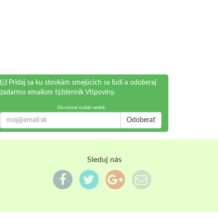
Pridaj sa ku stovkám smejúcich sa ľudí a odoberaj
zadarmo emailom týždenník Vtipoviny.
Doručené každú nedeľu
Odoberať
Sleduj nás