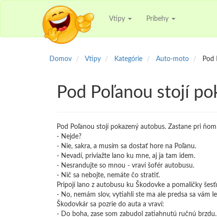
Vtipy
Príbehy
Domov
Vtipy
Kategórie
Auto-moto
Pod 
Pod Poľanou stojí po
Pod Poľanou stojí pokazený autobus. Zastane pri ňom
- Nejde?
- Nie, sakra, a musím sa dostať hore na Poľanu.
- Nevadí, priviažte lano ku mne, aj ja tam idem.
- Nesrandujte so mnou - vraví šofér autobusu.
- Nič sa nebojte, nemáte čo stratiť.
Pripojí lano z autobusu ku Škodovke a pomaličky šesť
- No, nemám slov, vytiahli ste ma ale predsa sa vám le
Škodovkár sa pozrie do auta a vraví:
- Do boha, zase som zabudol zatiahnutú ručnú brzdu.