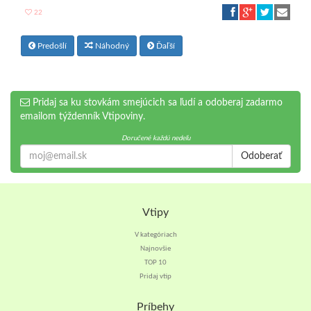
22
Predošlí
Náhodný
Ďaľší
Pridaj sa ku stovkám smejúcich sa ľudí a odoberaj zadarmo
emailom týždenník Vtipoviny.
Doručené každú nedeľu
Odoberať
Vtipy
V kategóriach
Najnovšie
TOP 10
Pridaj vtip
Príbehy