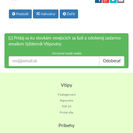
Predošlí
Náhodný
Ďaľší
Pridaj sa ku stovkám smejúcich sa ľudí a odoberaj zadarmo
emailom týždenník Vtipoviny.
Doručené každú nedeľu
Odoberať
Vtipy
V kategóriach
Najnovšie
TOP 10
Pridaj vtip
Príbehy