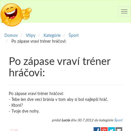
Tog
nav
Domov
Vtipy
Kategórie
Šport
Po zápase vraví tréner hráčovi:
Po zápase vraví tréner
hráčovi:
Po zápase vraví tréner hráčovi:
- Tebe len dve veci bránia v tom aby si bol najlepší hráč.
- Ktoré?
- Tvoje dve nohy.
pridal
Lucia
dňa 30.7.2012 do kategórie
Šport
39