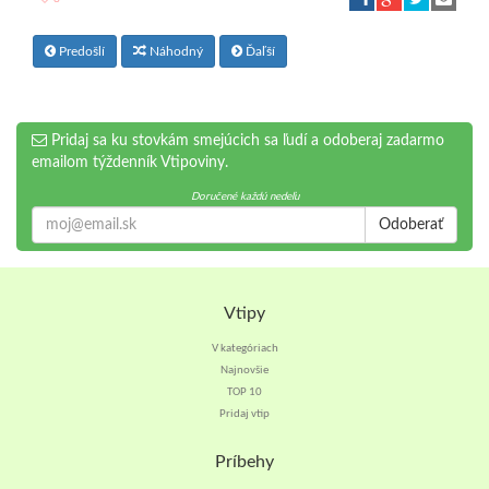
Predošlí
Náhodný
Ďaľší
Pridaj sa ku stovkám smejúcich sa ľudí a odoberaj zadarmo
emailom týždenník Vtipoviny.
Doručené každú nedeľu
Odoberať
Vtipy
V kategóriach
Najnovšie
TOP 10
Pridaj vtip
Príbehy