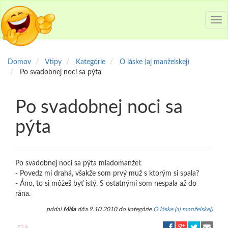
Tog
nav
Domov
Vtipy
Kategórie
O láske (aj manželskej)
Po svadobnej noci sa pýta
Po svadobnej noci sa
pýta
Po svadobnej noci sa pýta mladomanžel:
- Povedz mi drahá, všakže som prvý muž s ktorým si spala?
- Áno, to si môžeš byť istý. S ostatnými som nespala až do
rána.
pridal
Miša
dňa 9.10.2010 do kategórie
O láske (aj manželskej)
8