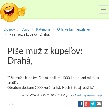
Tog
nav
Domov
Vtipy
Kategórie
O láske (aj manželskej)
Píše muž z kúpeľov: Drahá,
Píše muž z kúpeľov:
Drahá,
"Píše muž z kúpeľov: Drahá, pošli mi 1000 korún, oni mi to tu
predĺžia.
Obratom dostane 2000 korún a list: Nech ti to aj rozšíria."
pridal
Zitka
dňa 23.8.2015 do kategórie
O láske (aj manželskej)
1