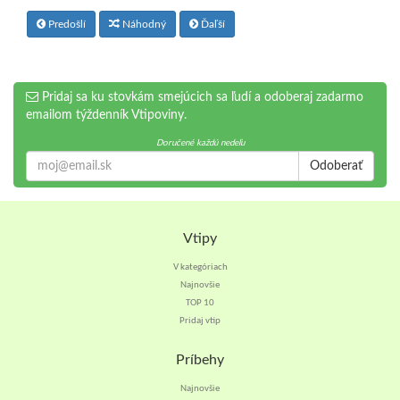
Predošlí
Náhodný
Ďaľší
Pridaj sa ku stovkám smejúcich sa ľudí a odoberaj zadarmo
emailom týždenník Vtipoviny.
Doručené každú nedeľu
Odoberať
Vtipy
V kategóriach
Najnovšie
TOP 10
Pridaj vtip
Príbehy
Najnovšie