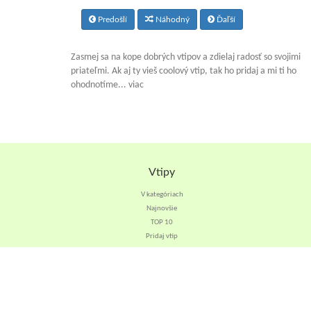
Predošlí
Náhodný
Ďaľší
Zasmej sa na kope dobrých vtipov a zdielaj radosť so svojimi
priateľmi. Ak aj ty vieš coolový vtip, tak ho pridaj a mi ti ho
ohodnotíme... viac
Vtipy
V kategóriach
Najnovšie
TOP 10
Pridaj vtip