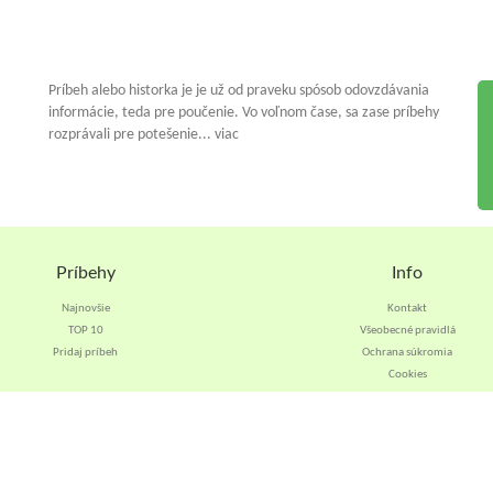
Príbeh alebo historka je je už od praveku spósob odovzdávania
informácie, teda pre poučenie. Vo voľnom čase, sa zase príbehy
rozprávali pre potešenie... viac
Príbehy
Info
Najnovšie
Kontakt
TOP 10
Všeobecné pravidlá
Pridaj príbeh
Ochrana súkromia
Cookies