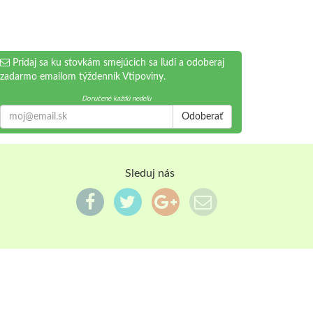
Pridaj sa ku stovkám smejúcich sa ľudí a odoberaj
zadarmo emailom týždenník Vtipoviny.
Doručené každú nedeľu
Odoberať
Sleduj nás