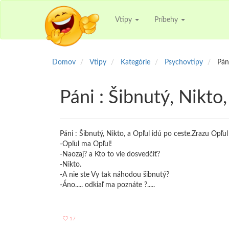
Vtipy
Príbehy
Domov
Vtipy
Kategórie
Psychovtipy
Pán
Páni : Šibnutý, Nikto,
Páni : Šibnutý, Nikto, a Opľul idú po ceste.Zrazu Opľul
-Opľul ma Opľul!
-Naozaj? a Kto to vie dosvedčiť?
-Nikto.
-A nie ste Vy tak náhodou šibnutý?
-Áno..... odkiaľ ma poznáte ?.....
17